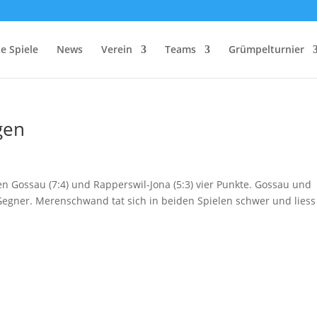
e Spiele
News
Verein
Teams
Grümpelturnier
gen
n Gossau (7:4) und Rapperswil-Jona (5:3) vier Punkte. Gossau und
Gegner. Merenschwand tat sich in beiden Spielen schwer und liess