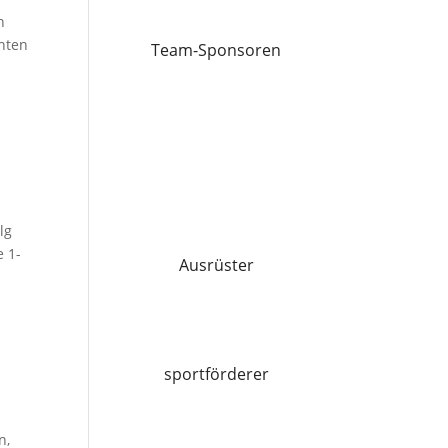
n
nten
Team-Sponsoren
lg
e 1-
Ausrüster
sportförderer
n,