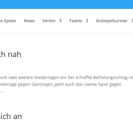
e Spiele
News
Verein
Teams
Grümpelturnier
ch nah
ich zwei weitere Niederlagen ein Der erhoffte Befreiungsschlag is
iederlage gegen Gansingen, geht auch das zweite Spiel gegen
..
ich an