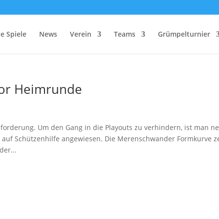
e Spiele
News
Verein
Teams
Grümpelturnier
vor Heimrunde
forderung. Um den Gang in die Playouts zu verhindern, ist man n
 auf Schützenhilfe angewiesen. Die Merenschwander Formkurve z
der...