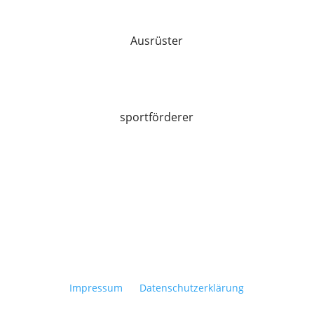
Ausrüster
sportförderer
© 2024 UHC Ramba Zamba Merenschwand |
Impressum
|
Datenschutzerklärung