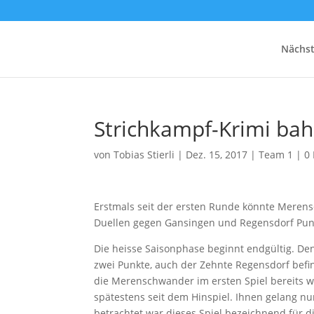
Nächst
Strichkampf-Krimi bah
von
Tobias Stierli
|
Dez. 15, 2017
|
Team 1
|
0
Erstmals seit der ersten Runde könnte Merens
Duellen gegen Gansingen und Regensdorf Punk
Die heisse Saisonphase beginnt endgültig. 
zwei Punkte, auch der Zehnte Regensdorf befi
die Merenschwander im ersten Spiel bereits w
spätestens seit dem Hinspiel. Ihnen gelang nu
betrachtet war dieses Spiel bezeichnend für 