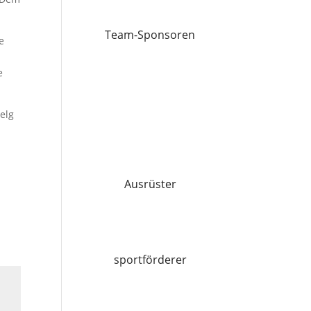
Team-Sponsoren
e
e
elg
Ausrüster
sportförderer