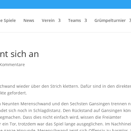
e Spiele
News
Verein
Teams
Grümpelturnier
nt sich an
 Kommentare
chwand wieder über den Strich klettern. Dafür sind in den direkte
te gefordert.
Den Neunten Merenschwand und den Sechsten Gansingen trennen n
ndet sich noch in Schlagdistanz. Den Rückstand auf Gansingen kö
egmachen. Dass dies nicht einfach wird, wissen die Freiämter
r ein Tor, trotzdem war das Spiel lange ausgeglichen. Im Nachhine
die ganze Hinrunde, Merenschwand zeigt sich Offensiv zu harmlos