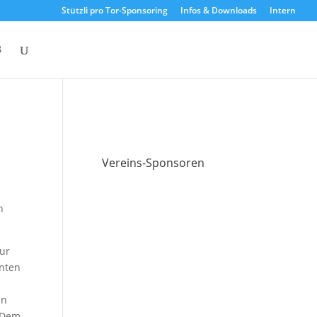
Stützli pro Tor-Sponsoring
Infos & Downloads
Intern
Vereins-Sponsoren
n
ur
nnten
in
. Dem